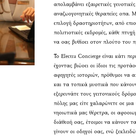
απολαμβάνει εξαιρετικές γευστικές 
αναζωογονητικές θεραπείες σπα. Μ
επιλογή δραστηριοτήτων, από επισ
πολιτιστικές εκδρομές, κάθε πτυχή
να σας βυθίσει στον πλούτο του 
Το Electra Concierge είναι κάτι π
έχοντας βιώσει οι ίδιοι τις προτάσ
αφηγητές ιστοριών, πρόθυμοι να 
και τα τοπικά μυστικά που κάνουν
εξερευνάτε τους γειτονικούς δρόμ
πόλης μας είτε χαλαρώνετε σε μια
νησιωτικά μας θέρετρα, οι αφοσιωμ
διάθεσή σας, έτοιμοι να κάνουν τ
γίνουν οι οδηγοί σας, ενώ ξεκλειδ