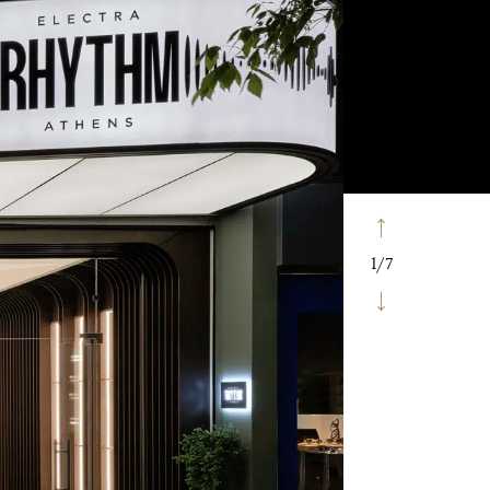
1
/
7