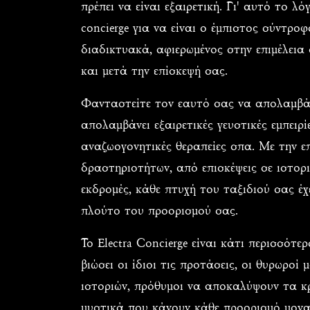
πρέπει να είναι εξαιρετική. Γι' αυτό το λ
concierge για να είναι ο έμπιστος σύντρο
διαδικτυακά, αφιερωμένος στην επιμέλεια
και μετά την επίσκεψή σας.
Φανταστείτε τον εαυτό σας να απολαμβάν
απολαμβάνει εξαιρετικές γευστικές εμπειρίε
αναζωογονητικές θεραπείες σπα. Με την επ
δραστηριοτήτων, από επισκέψεις σε ιστορι
εκδρομές, κάθε πτυχή του ταξιδιού σας έχ
πλούτο του προορισμού σας.
Το Electra Concierge είναι κάτι περισσότε
βιώσει οι ίδιοι τις προτάσεις, οι θυρωροί
ιστοριών, πρόθυμοι να αποκαλύψουν τα κ
μυστικά που κάνουν κάθε προορισμό μοναδ