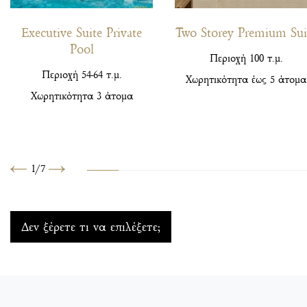
Executive Suite Private
Two Storey Premium Sui
Pool
Περιοχή
100 τ.μ.
Περιοχή
54-64 τ.μ.
Χωρητικότητα
έως 5 άτομα
Χωρητικότητα
3 άτομα
1
/
7
Προηγούμενο
Επόμενο
Δεν ξέρετε τι να επιλέξετε;