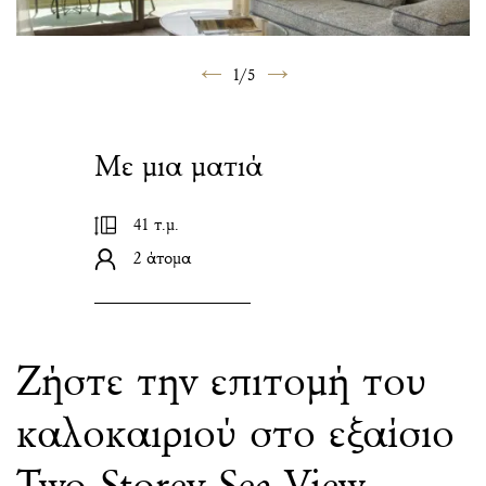
1
/
5
Με μια ματιά
41 τ.μ.
2 άτομα
Ζήστε την επιτομή του
καλοκαιριού στο εξαίσιο
Two Storey Sea View