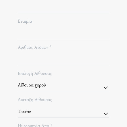
Εταιρία
Αριθμός Ατόμων *
Επιλογή Αίθουσας
Διάταξη Αίθουσας
Ημερομηνία Από *