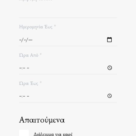
Ημερομηνία Έως *
Ώρα Από *
Ώρα Έως *
Απαιτούμενα
Διάλειμμα για καφέ