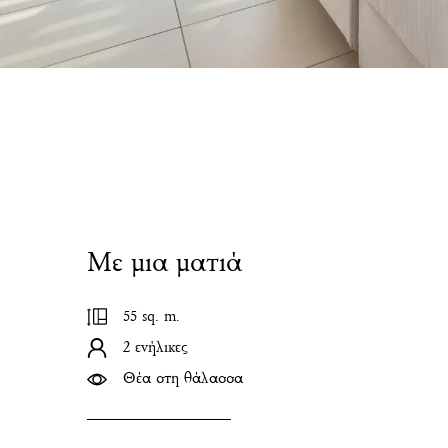
Με μια ματιά
55 sq. m.
2 ενήλικες
Θέα στη θάλασσα