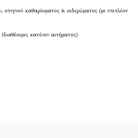
υ, στεγνού καθαρίσματος & σιδερώματος (με επιπλέον
g (διαθέσιμες κατόπιν αιτήματος)