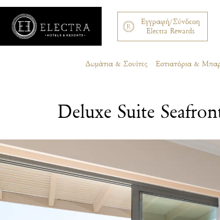
Εγγραφή/Σύνδεση
Electra Rewards
Δωμάτια & Σουίτες
Εστιατόρια & Μπα
Deluxe Suite Seafron