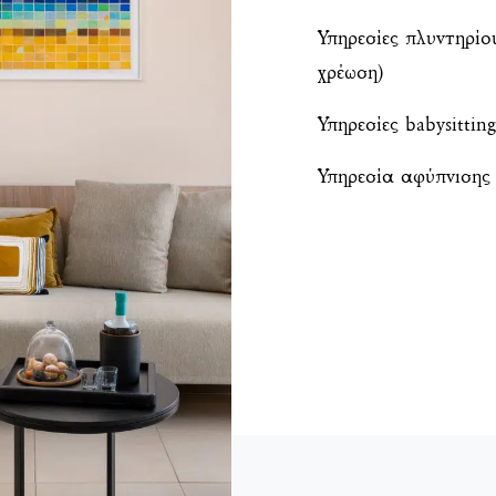
Υπηρεσίες πλυντηρίο
χρέωση)
Υπηρεσίες babysittin
Υπηρεσία αφύπνισης