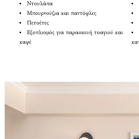
Ντουλάπα
Μπουρνούζια και παντόφλες
Πετσέτες
Εξοπλισμός για παρασκευή τσαγιού και
καφέ
κα