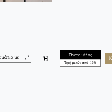
Γίνετε μέλος
ωμάτιο με
Ή
Κ
Τιμή μελών από -12%