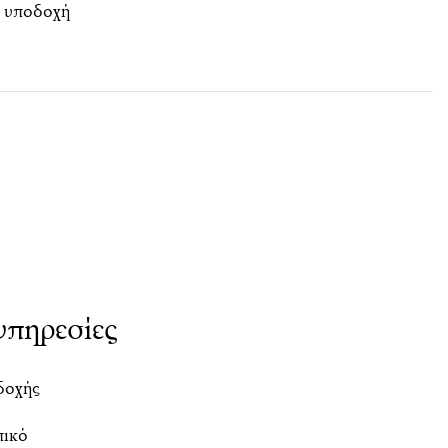
 υποδοχή
υπηρεσίες
δοχής
ικό