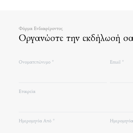
Φόρμα Ενδιαφέροντος
Οργανώστε την εκδήλωσή σ
Ονοματεπώνυμο *
Email *
Εταιρεία
Ημερομηνία Από *
Ημερομηνία