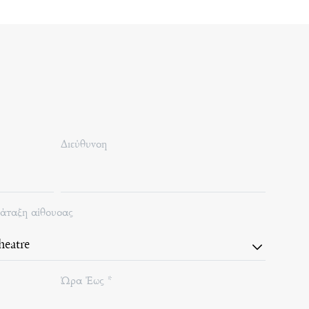
Διεύθυνση
ιάταξη αίθουσας
Ώρα Έως *