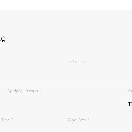
ας
Τηλέφωνο *
Αριθμός. Άτομα *
Δ
 Έως *
Ώρα Από *