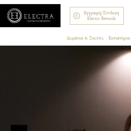
Εγγραφή/Σύνδεση
Electra Rewards
Δωμάτια & Σουίτες
Εστιατόρι