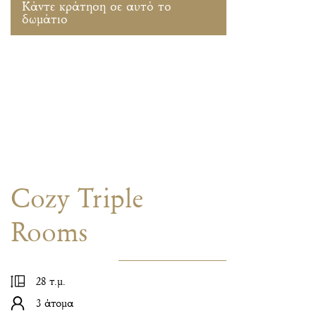
Κάντε κράτηση σε αυτό το
δωμάτιο
Cozy Triple
Rooms
28 τ.μ.
3 άτομα