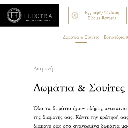
Εγγραφή/Σύνδεση
Electra Rewards
Δωμάτια & Σουίτες
Εστιατόρια
Διαμονή
Δωμάτια & Σουίτες
Όλα τα δωμάτια έχουν πλήρως ανακαινιστ
της διαμονής σας. Κάντε την κράτησή σα
διαμονή σας στα ανανεωμένα δωμάτιά μα