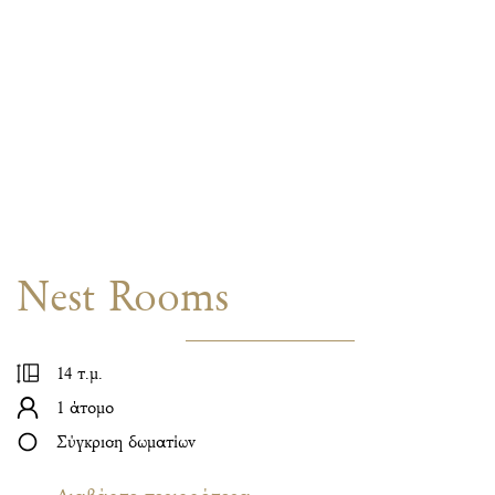
Nest Rooms
14 τ.μ.
1 άτομο
Σύγκριση δωματίων