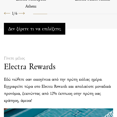
Athens
1
/
6
Προηγούμενο
Επόμενο
Δεν ξέρετε τι να επιλέξετε;
Γίνετε μέλος
Electra Rewards
Εδώ νιώθετε σαν οικογένεια από την πρώτη κιόλας ημέρα.
Εγγραφείτε τώρα στο Electra Rewards και απολαύστε μοναδικά
προνόμια, ξεκινώντας από 12% έκπτωση στην πρώτη σας
κράτηση, άμεσα!