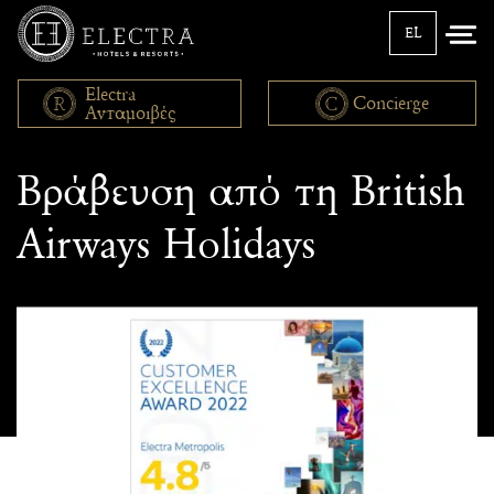
EL
Electra
Concierge
Ανταμοιβές
Τα νέα μας
Βράβευση από τη British
Airways Holidays