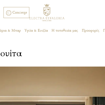
Concierge
ατόρια & Μπαρ
Υγεία & Ευεξία
Η τοποθεσία μας
Προσφορές
Γ
ουίτα