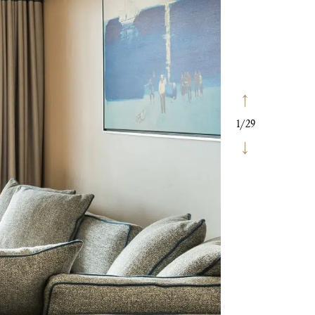
1
/
29