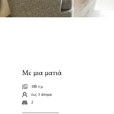
Με μια ματιά
100 τ.μ.
έως 5 άτομα
2