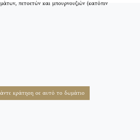
μάτων, πετσετών και μπουρνουζιών (κατόπιν
άντε κράτηση σε αυτό το δωμάτιο