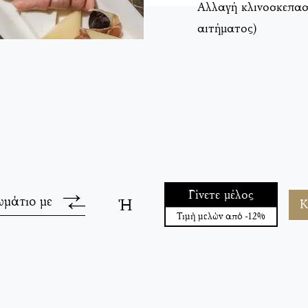
Αλλαγή κλινοσκεπασ
αιτήματος)
Γίνετε μέλος
ωμάτιο με
Ή
Κ
Τιμή μελών από -12%