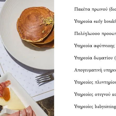
Πακέτα πρωινού (δι
Υπηρεσία early break
Πολύγλωσσο προσωπ
Υπηρεσία αφύπνισης
Υπηρεσία δωματίου (8
Απογευματινή υπηρε
Υπηρεσίες πλυντηρίο
Υπηρεσίες στεγνού κ
Υπηρεσίες babysittin