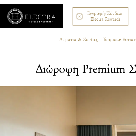
Εγγραφή/Σύνδεση
Electra Rewards
Δωμάτια & Σουίτες
Turquoise Εστι
Διώροφη Premium Σ