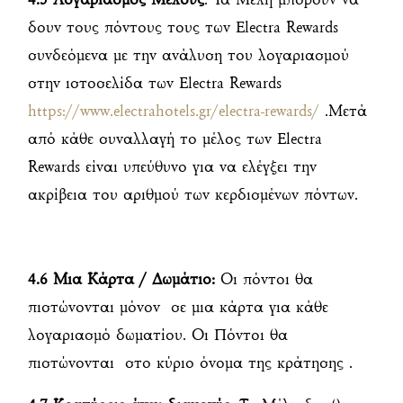
δουν τους πόντους τους των Electra Rewards
συνδεόμενα με την ανάλυση του λογαριασμού
στην ιστοσελίδα των Electra Rewards
https://www.electrahotels.gr/electra-rewards/
.Μετά
από κάθε συναλλαγή το μέλος των Electra
Rewards είναι υπεύθυνο για να ελέγξει την
ακρίβεια του αριθμού των κερδισμένων πόντων.
4.6
Μια Κάρτα / Δωμάτιο:
Οι πόντοι θα
πιστώνονται μόνον σε μια κάρτα για κάθε
λογαριασμό δωματίου. Οι Πόντοι θα
πιστώνονται στο κύριο όνομα της κράτησης .