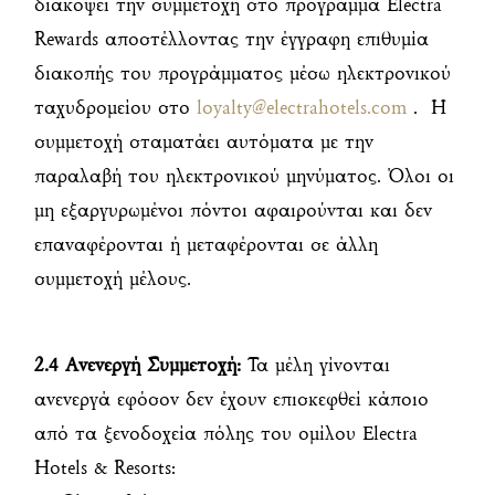
διακόψει την συμμετοχή στο πρόγραμμα Electra
Rewards αποστέλλοντας την έγγραφη επιθυμία
διακοπής του προγράμματος μέσω ηλεκτρονικού
ταχυδρομείου στο
loyalty@electrahotels.com
. Η
συμμετοχή σταματάει αυτόματα με την
παραλαβή του ηλεκτρονικού μηνύματος. Όλοι οι
μη εξαργυρωμένοι πόντοι αφαιρούνται και δεν
επαναφέρονται ή μεταφέρονται σε άλλη
συμμετοχή μέλους.
2.4
Ανενεργή Συμμετοχή:
Τα μέλη γίνονται
ανενεργά εφόσον δεν έχουν επισκεφθεί κάποιο
από τα ξενοδοχεία πόλης του ομίλου Electra
Hotels & Resorts: