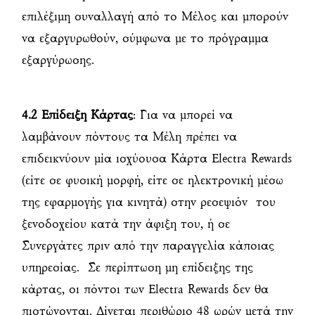
επιλέξιμη συναλλαγή από το Μέλος και μπορούν
να εξαργυρωθούν, σύμφωνα με το πρόγραμμα
εξαργύρωσης.
4.2
Επίδειξη Κάρτας
: Για να μπορεί να
λαμβάνουν πόντους τα Μέλη πρέπει να
επιδεικνύουν μία ισχύουσα Κάρτα Electra Rewards
(είτε σε φυσική μορφή, είτε σε ηλεκτρονική μέσω
της εφαρμογής για κινητά) στην ρεσεψιόν του
ξενοδοχείου κατά την άφιξη του, ή σε
Συνεργάτες πριν από την παραγγελία κάποιας
υπηρεσίας. Σε περίπτωση μη επίδειξης της
κάρτας, οι πόντοι των Electra Rewards δεν θα
πιστώνονται.
Δίνεται περιθώριο 48 ωρών μετά την