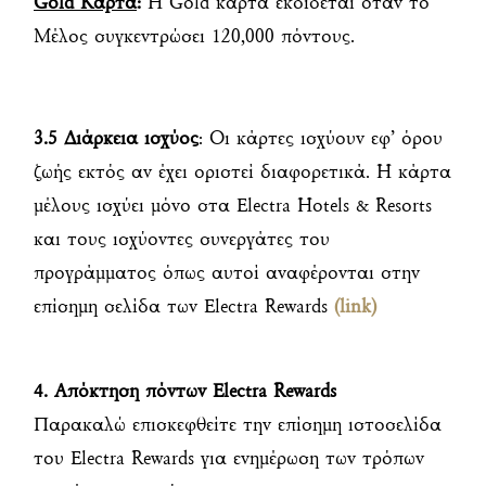
Gold
Κάρτα
:
Η Gold κάρτα εκδίδεται όταν το
Μέλος συγκεντρώσει 120,000 πόντους.
3.5 Διάρκεια ισχύος
: Οι κάρτες ισχύουν εφ’ όρου
ζωής εκτός αν έχει οριστεί διαφορετικά. Η κάρτα
μέλους ισχύει μόνο στα Electra Hotels & Resorts
και τους ισχύοντες συνεργάτες του
προγράμματος όπως αυτοί αναφέρονται στην
επίσημη σελίδα των Electra Rewards
(
link
)
4. Απόκτηση πόντων
Electra
Rewards
Παρακαλώ επισκεφθείτε την επίσημη ιστοσελίδα
του Electra Rewards για ενημέρωση των τρόπων