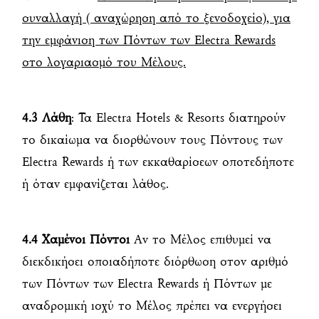
συναλλαγή ( αναχώρηση από το ξενοδοχείο), για
την εμφάνιση των Πόντων των Electra Rewards
στο λογαριασμό του Μέλους.
4.3
Λάθη
: Τα Electra Hotels & Resorts διατηρούν
το δικαίωμα να διορθώνουν τους Πόντους των
Electra Rewards ή των εκκαθαρίσεων οποτεδήποτε
ή όταν εμφανίζεται λάθος.
4.4
Χαμένοι Πόντοι
Αν το Μέλος επιθυμεί να
διεκδικήσει οποιαδήποτε διόρθωση στον αριθμό
των Πόντων των Electra Rewards ή Πόντων με
αναδρομική ισχύ το Μέλος πρέπει να ενεργήσει