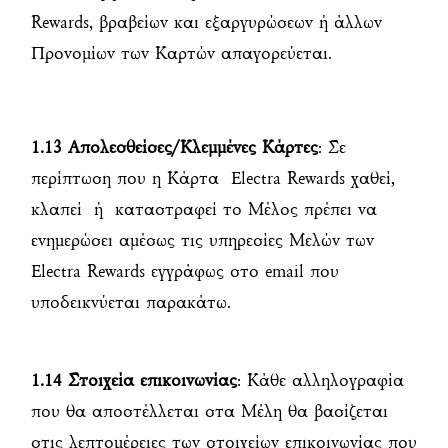
Rewards, βραβείων και εξαργυρώσεων ή άλλων
Προνομίων των Καρτών απαγορεύεται.
1.13
Απολεσθείσες/Κλεμμένες Κάρτες
: Σε
περίπτωση που η Κάρτα Electra Rewards χαθεί,
κλαπεί ή καταστραφεί το Μέλος πρέπει να
ενημερώσει αμέσως τις υπηρεσίες Μελών των
Electra Rewards εγγράφως στο email που
υποδεικνύεται παρακάτω.
1.14 Στοιχεία επικοινωνίας
: Κάθε αλληλογραφία
που θα αποστέλλεται στα Μέλη θα βασίζεται
στις λεπτομέρειες των στοιχείων επικοινωνίας που