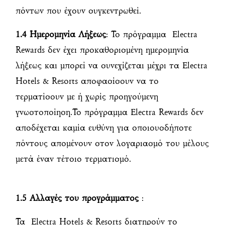
πόντων που έχουν συγκεντρωθεί.
1.4 Ημερομηνία Λήξεως
: Το πρόγραμμα Electra
Rewards δεν έχει προκαθορισμένη ημερομηνία
λήξεως και μπορεί να συνεχίζεται μέχρι τα Electra
Hotels & Resorts αποφασίσουν να το
τερματίσουν με ή χωρίς προηγούμενη
γνωστοποίηση.Το πρόγραμμα Electra Rewards δεν
αποδέχεται καμία ευθύνη για οποιουσδήποτε
πόντους απομένουν στον λογαριασμό του μέλους
μετά έναν τέτοιο τερματισμό.
1.5 Αλλαγές του προγράμματος
:
Τα Electra Hotels & Resorts διατηρούν το