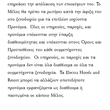
επηρεάσει την απόλαυση των επισκέψεων του. Το
Μέλος θα πρέπει να ρωτήσει κατά την άφιξη του
στο ξενοδοχείο για τα επιπλέον ισχύοντα
Προνόμια. Όλες οι υπηρεσίες, παροχές, και
προνόμια υπόκεινται στην ύπαρξη
διαθεσιμότητας και υπόκεινται στους Όρους και
Προϋποθέσεις του κάθε συμμετέχοντος
ξενοδοχείου. Οι υπηρεσίες, οι παροχές και τα
προνόμια δεν είναι όλα διαθέσιμα σε όλα τα
συμμετέχοντα ξενοδοχεία. Τα Electra Hotels and
Resort μπορεί να αλλάζουν οποτεδήποτε
προνόμια εμφανιζόμενα ως διαθέσιμα ή
παστωμένα σε κάποιο Μέλος.