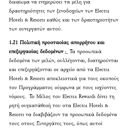
δικαίωμα να ενημερώσει τα μέλη για
δραστηριότητες των ξενοδοχείων των Electra
Hotels & Resorts καθώς και των δραστηριοτήτων
των συνεργατών αυτού.
1.21
Πολιτική προστασίας απορρήτου και
επεξεργασίας δεδομένων
:
Τα προσωπικά
δεδομένα των μελών, συλλέγονται, διατηρούνται
και επεξεργάζονται σε αρχείο από τα Electra
Hotels & Resorts αποκλειστικά για τους σκοπούς
του Προγράμματος σύμφωνα με τους ισχύοντες
νόμους. Το Μέλος του Electra Rewards δίνει τη
ρητή συγκατάθεσή του στα Electra Hotels &
Resorts να διαβιβάζουν τα προσωπικά δεδομένα
τους στους Συνεργάτες τους, όπως αυτοί