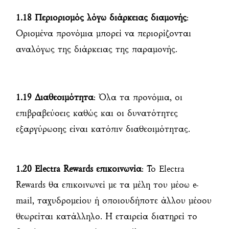
1.18
Περιορισμός λόγω διάρκειας διαμονής
:
Ορισμένα προνόμια μπορεί να περιορίζονται
αναλόγως της διάρκειας της παραμονής.
1.19 Διαθεσιμότητα
: Όλα τα προνόμια, οι
επιβραβεύσεις καθώς και οι δυνατότητες
εξαργύρωσης είναι κατόπιν διαθεσιμότητας.
1.20
Electra
Rewards
επικοινωνία
: Το Electra
Rewards θα επικοινωνεί με τα μέλη του μέσω e-
mail, ταχυδρομείου ή οποιουδήποτε άλλου μέσου
θεωρείται κατάλληλο. Η εταιρεία διατηρεί το