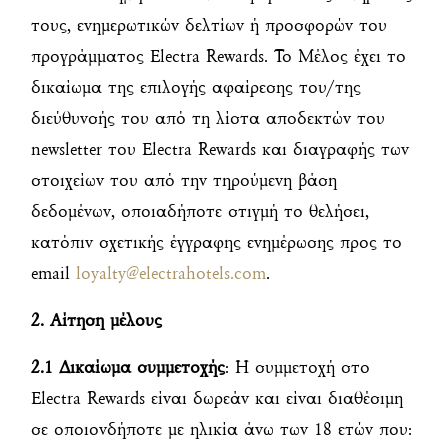
τους, ενημερωτικών δελτίων ή προσφορών του
προγράμματος Electra Rewards. Το Μέλος έχει το
δικαίωμα της επιλογής αφαίρεσης του/της
διεύθυνσής του από τη λίστα αποδεκτών του
newsletter του Electra Rewards και διαγραφής των
στοιχείων του από την τηρούμενη βάση
δεδομένων, οποιαδήποτε στιγμή το θελήσει,
κατόπιν σχετικής έγγραφης ενημέρωσης προς το
email
loyalty@electrahotels.com
.
2. Αίτηση μέλους
2.1 Δικαίωμα συμμετοχής
: Η συμμετοχή στο
Electra Rewards είναι δωρεάν και είναι διαθέσιμη
σε οποιονδήποτε με ηλικία άνω των 18 ετών που: