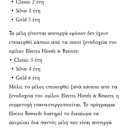
• Classic 2 έτη
• Silver 3 έτη
• Gold 5 έτη
Τα μέλη γίνονται ανενεργά εφόσον δεν έχουν
επισκεφθεί κάποιο από τα resort ξενοδοχεία του
ομίλου Electra Hotels & Resorts:
• Classic 3 έτη
• Silver 4 έτη
• Gold 6 έτη
Μόλις το μέλος επισκεφθεί ξανά κάποιο από τα
ξενοδοχεία του ομίλου Electra Hotels & Resorts, η
συμμετοχή επανα-ενεργοποιείται. Το πρόγραμμα
Electra Rewards διατηρεί το δικαίωμα να
ακυρώσει δια παντός μέλη που είναι ανενεργά