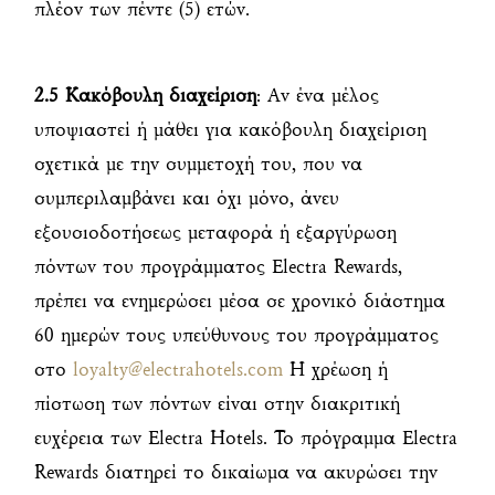
πλέον των πέντε (5) ετών.
2.5
Κακόβουλη διαχείριση
: Αν ένα μέλος
υποψιαστεί ή μάθει για κακόβουλη διαχείριση
σχετικά με την συμμετοχή του, που να
συμπεριλαμβάνει και όχι μόνο, άνευ
εξουσιοδοτήσεως μεταφορά ή εξαργύρωση
πόντων του προγράμματος Electra Rewards,
πρέπει να ενημερώσει μέσα σε χρονικό διάστημα
60 ημερών τους υπεύθυνους του προγράμματος
στο
loyalty@electrahotels.com
Η χρέωση ή
πίστωση των πόντων είναι στην διακριτική
ευχέρεια των Electra Hotels. Το πρόγραμμα Electra
Rewards διατηρεί το δικαίωμα να ακυρώσει την