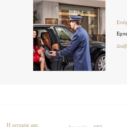
Επό
Εμπε
Διαβ
Η ιστορία μας